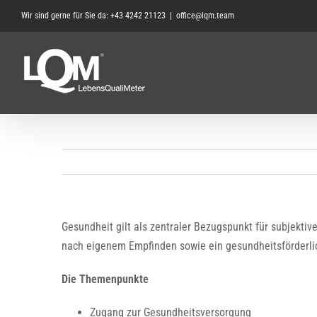
Zum
Wir sind gerne für Sie da: +43 4242 21123
|
office@lqm.team
Inhalt
springen
Gesundheit gilt als zentraler Bezugspunkt für subjekti
nach eigenem Empfinden sowie ein gesundheitsförderlic
Die Themenpunkte
Zugang zur Gesundheitsversorgung