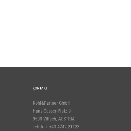
KONTAKT
Kohl&Partner GmbH
Hans-Gasser-Platz 9
9500 Villach, AUSTRIA
Telefon:
+43 4242 21123