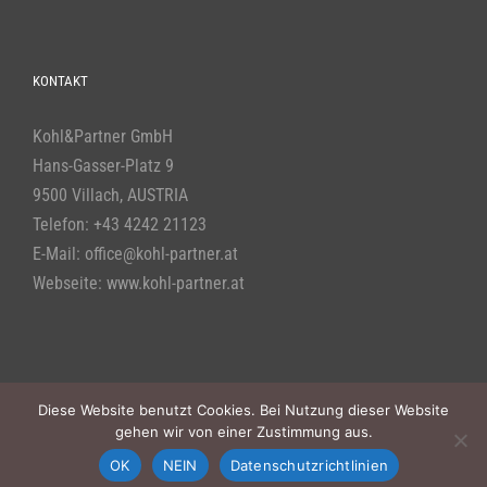
KONTAKT
Kohl&Partner GmbH
Hans-Gasser-Platz 9
9500 Villach, AUSTRIA
Telefon:
+43 4242 21123
E-Mail:
office@kohl-partner.at
Webseite:
www.kohl-partner.at
Diese Website benutzt Cookies. Bei Nutzung dieser Website
gehen wir von einer Zustimmung aus.
© Copyright 2019 -
2026 | Alle Rechte vorbehalten | Powered by
Kohl & Partner
OK
NEIN
Datenschutzrichtlinien
und
BWS